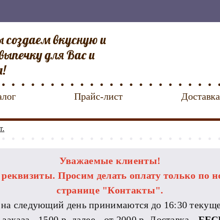
 создаем вкусную и
выпечку для Вас и
а!
алог
Прайс-лист
Доставка
т.
Уважаемые клиенты!
еквизиты. Просим делать оплату только по н
странице "Контакты".
 на следующий день принимаются до 16:30 текуще
каза - 1500 р, далее - от 2000 р. Доставка -
БЕС