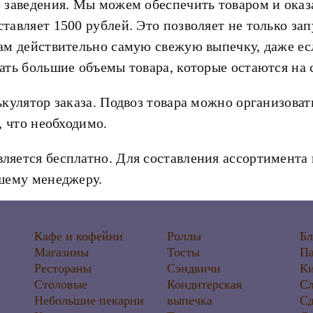
о заведения. Мы можем обеспечить товаром и ока
тавляет 1500 рублей. Это позволяет не только з
ам действительно самую свежую выпечку, даже есл
ать большие объемы товара, которые остаются на
кулятор заказа. Подвоз товара можно организовать
, что необходимо.
ляется бесплатно. Для составления ассортимента
ашему менеджеру.
Кафе и кофейни
Роллы
Б
Магазины
Тосты
П
Рестораны
Сэндвичи
К
Столовые
Кондитерская
Сл
Небольшие пекарни
выпечка
Сд