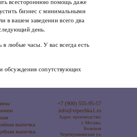
зать всестороннюю помощь даже
апустить бизнес с минимальными
и в вашем заведении всего два
 следующий день.
 в любые часы. У вас всегда есть
 и обсуждения сопутствующих
лины
+7 (900) 555-95-57
анини
info@vipechka1.ru
иши
Адрес производства:
г. Москва,
оёная выпечка
Большая
обная выпечка
Черёмушкинская ул,