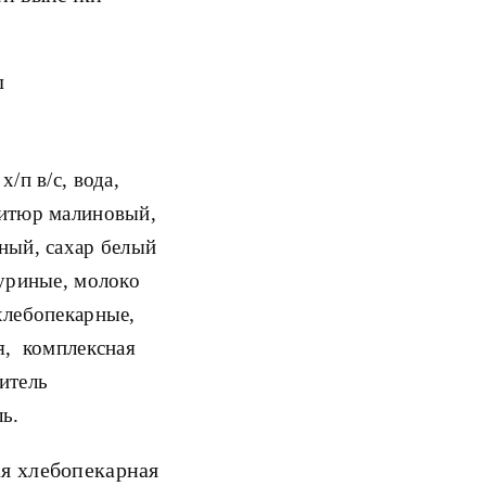
л
/п в/с, вода,
фитюр малиновый,
ный, сахар белый
куриные, молоко
хлебопекарные,
я, комплексная
итель
ь.
я хлебопекарная