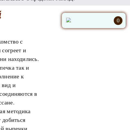
й
0
омство с
 согреет и
 ни находились.
печка так и
олнение к
 вид и
соединяются в
ссане.
ая методика
т добиться
ей выпечки