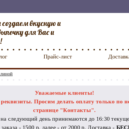
 создаем вкусную и
ыпечку для Вас и
!
лог
Прайс-лист
Доставк
алиной
Уважаемые клиенты!
еквизиты. Просим делать оплату только по н
странице "Контакты".
 на следующий день принимаются до 16:30 текуще
каза - 1500 р, далее - от 2000 р. Доставка -
БЕС