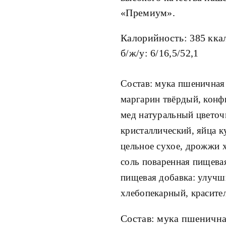
«Премиум».
Калорийность: 385 кка
б/ж/у: 6/16,5/52,1
Состав: мука пшеничная х
маргарин твёрдый, кон
мед натуральный цветоч
кристаллический, яйца 
цельное сухое, дрожжи 
соль поваренная пищева
пищевая добавка: улучш
хлебопекарный, красител
Состав: мука пшенична