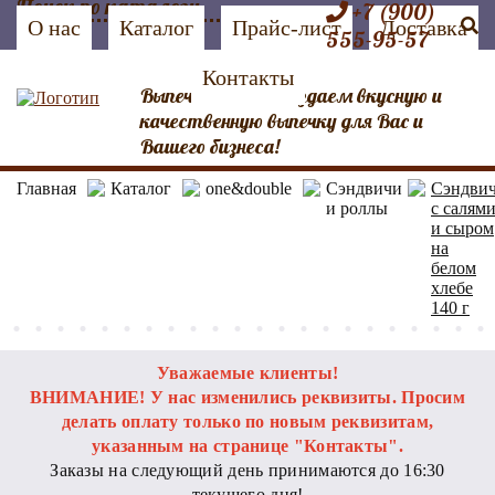
+7 (900)
О нас
Каталог
Прайс-лист
Доставка
555-95-57
Контакты
Выпечка №1 Мы создаем вкусную и
качественную выпечку для Вас и
Вашего бизнеса!
Главная
Каталог
one&double
Сэндвичи
Сэндви
и роллы
с салям
и сыром
на
белом
хлебе
140 г
Уважаемые клиенты!
ВНИМАНИЕ! У нас изменились реквизиты. Просим
делать оплату только по новым реквизитам,
указанным на странице "Контакты".
Заказы на следующий день принимаются до 16:30
текущего дня!