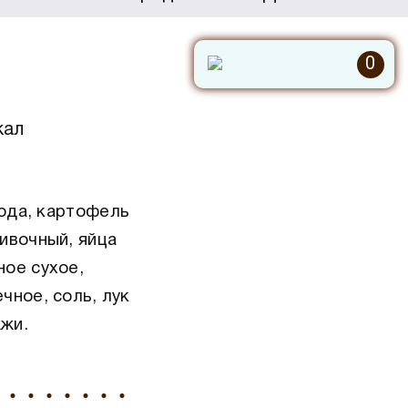
0
кал
вода, картофель
ивочный, яйца
ное сухое,
чное, соль, лук
жи.