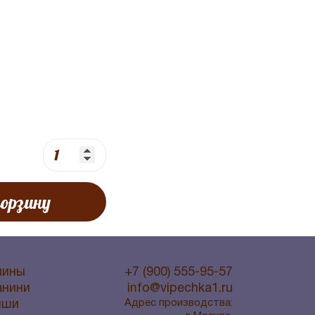
корзину
лины
+7 (900) 555-95-57
анини
info@vipechka1.ru
Адрес производства:
иши