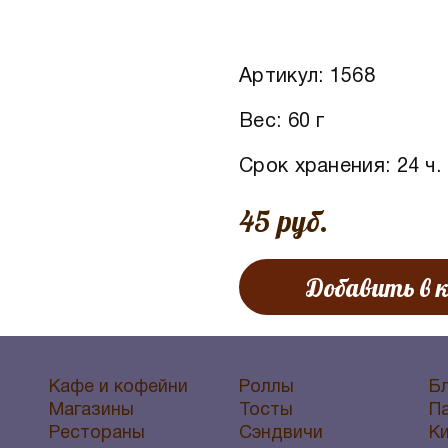
Артикул:
1568
Вес:
60 г
Срок хранения:
24
ч.
45 руб.
Добавить в 
Кафе и кофейни
Роллы
Б
Магазины
Тосты
П
Рестораны
Сэндвичи
К