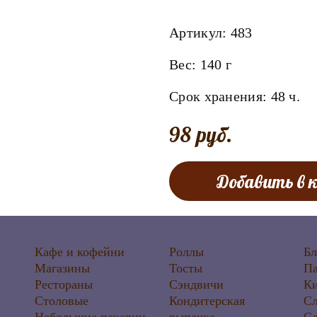
Артикул:
483
Вес:
140 г
Срок хранения:
48
ч.
98 руб.
Добавить в 
Кафе и кофейни
Роллы
Б
Магазины
Тосты
П
Рестораны
Сэндвичи
К
Столовые
Кондитерская
Сл