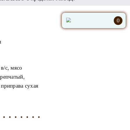
0
л
в/с, мясо
 репчатый,
 приправа сухая