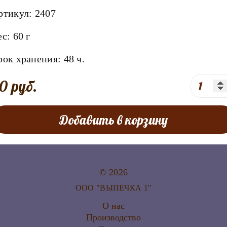
ртикул:
2407
ес:
60 г
рок хранения:
48
ч.
0 руб.
Добавить в корзину
© 2026
ООО "ВЫПЕЧКА 1"
О нас
Производство