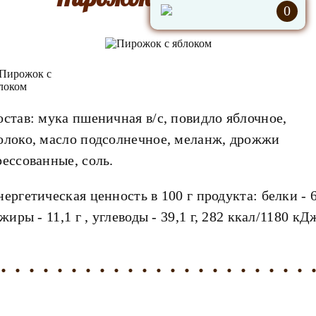
0
остав: мука пшеничная в/с, повидло яблочное,
олоко, масло подсолнечное, меланж, дрожжи
рессованные, соль.
нергетическая ценность в 100 г продукта: белки - 6
 жиры - 11,1 г , углеводы - 39,1 г, 282 ккал/1180 кД