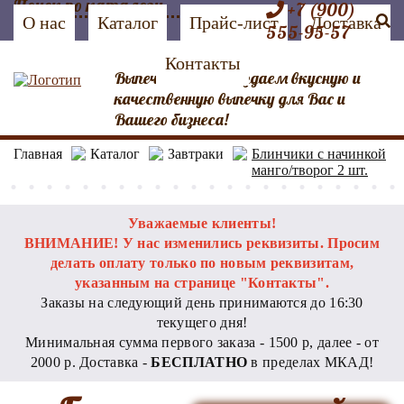
+7 (900)
О нас
Каталог
Прайс-лист
Доставка
555-95-57
Контакты
Выпечка №1 Мы создаем вкусную и
качественную выпечку для Вас и
Вашего бизнеса!
Главная
Каталог
Завтраки
Блинчики с начинкой
манго/творог 2 шт.
Уважаемые клиенты!
ВНИМАНИЕ! У нас изменились реквизиты. Просим
делать оплату только по новым реквизитам,
указанным на странице "Контакты".
Заказы на следующий день принимаются до 16:30
текущего дня!
Минимальная сумма первого заказа - 1500 р, далее - от
2000 р. Доставка -
БЕСПЛАТНО
в пределах МКАД!