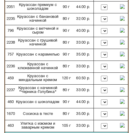
Круассан премиум с
2051
90 г
44.00 р.
шоколадом
Круассан с банановой
2235
80 г
32.00 р.
начинкой
Круассан с ветчиной и
796
90 г
40.00 р.
сыром
Круассан с грушевой
2238
80 г
33.00 р.
начинкой
757
Круассан с карамелью
90 г
35.00 р.
Круассан с
2236
80 г
33.00 р.
клюквенной начинкой
Круассан с
459
120 г
60.50 р.
миндальным кремом
Круассан с начинкой
2237
80 г
33.00 р.
"Черника-Голубика"
460
Круассан с шоколадом
90 г
44.00 р.
1670
Сосиска в тесте
80 г
35.00 р.
Улитка с изюмом и
463
105 г
33.00 р.
заварным кремом