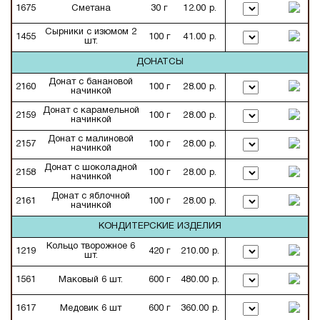
1675
Сметана
30 г
12.00 р.
Сырники с изюмом 2
1455
100 г
41.00 р.
шт.
ДОНАТСЫ
Донат с банановой
2160
100 г
28.00 р.
начинкой
Донат с карамельной
2159
100 г
28.00 р.
начинкой
Донат с малиновой
2157
100 г
28.00 р.
начинкой
Донат с шоколадной
2158
100 г
28.00 р.
начинкой
Донат с яблочной
2161
100 г
28.00 р.
начинкой
КОНДИТЕРСКИЕ ИЗДЕЛИЯ
Кольцо творожное 6
1219
420 г
210.00 р.
шт.
1561
Маковый 6 шт.
600 г
480.00 р.
1617
Медовик 6 шт
600 г
360.00 р.