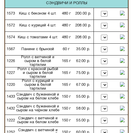
СЭНДВИЧИ И РОЛЛЫ
1573
Киш с беконом 4 шт.
480 г
200.00 р.
1572
Киш с курицей 4 шт.
480 г
208.00 р.
1574
Киш с томатами 4 шт.
480 г
208.00 р.
1567
Панини с брынзой
60 г
35.00 р.
Ролл с ветчиной и
1226
сыром в белой
165 г
62.00 р.
тартилии
Ролл с красной рыбой
1227
и сыром в белой
165 г
75.00 р.
тартилии
Ролл с курицей и
1220
сыром в белой
165 г
67.00 р.
тартилии
Сэндвич с бужениной и
1433
150 г
55.00 р.
сыром на белом хлебе
Сэндвич с бужениной и
1432
150 г
58.00 р.
сыром на черном хлебе
Сэндвич с ветчиной и
1222
150 г
55.00 р.
сыром на белом хлебе
Сэндвич с ветчиной и
1252
150 г
60.00 р.