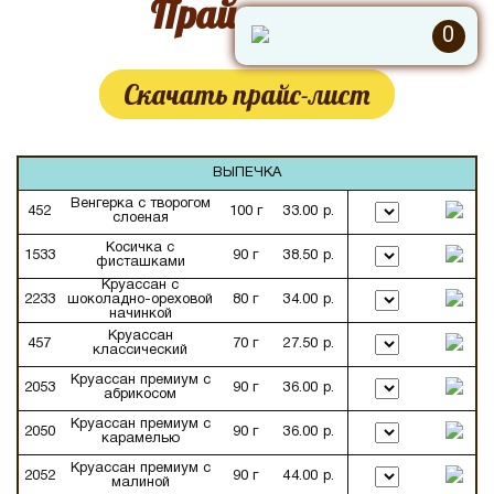
Прайс-лист
0
Скачать прайс-лист
ВЫПЕЧКА
Венгерка с творогом
452
100 г
33.00 р.
слоеная
Косичка с
1533
90 г
38.50 р.
фисташками
Круассан c
2233
шоколадно-ореховой
80 г
34.00 р.
начинкой
Круассан
457
70 г
27.50 р.
классический
Круассан премиум с
2053
90 г
36.00 р.
абрикосом
Круассан премиум с
2050
90 г
36.00 р.
карамелью
Круассан премиум с
2052
90 г
44.00 р.
малиной